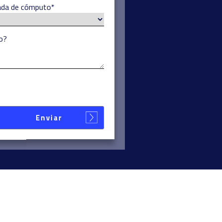
lada de cómputo
*
o?