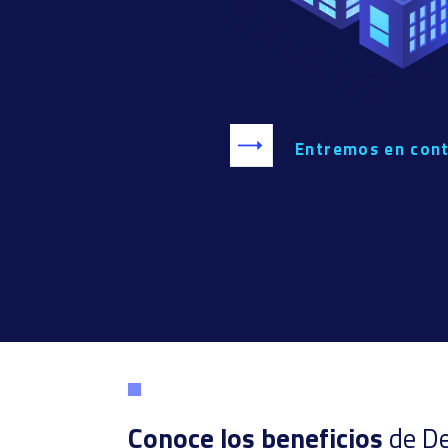
Entremos en con
Conoce los beneficios
de De