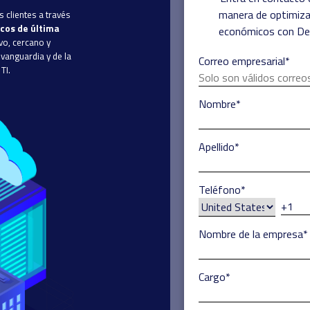
manera de optimiza
 clientes a través
icos de última
económicos con Dev
vo, cercano y
vanguardia y de la
Correo empresarial
*
TI.
Nombre
*
Apellido
*
Teléfono
*
Nombre de la empresa
*
Cargo
*