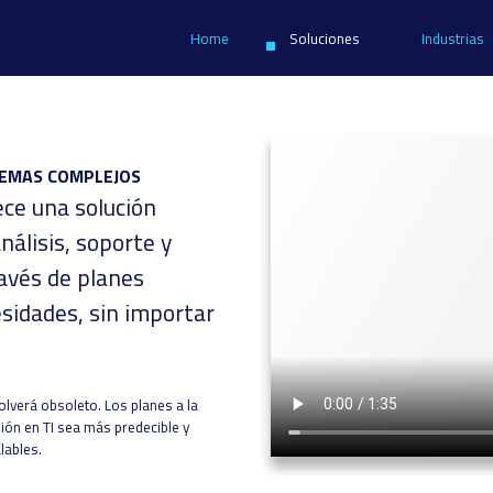
Home
Soluciones
Industrias
LEMAS COMPLEJOS
ece una solución
álisis, soporte y
ravés de planes
esidades, sin importar
olverá obsoleto. Los planes a la
ión en TI sea más predecible y
lables.